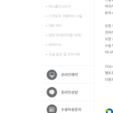
에스플러스라식
스카우트 코웨이브 수술
SBK 라식
양막 라섹(아이클 라섹)
에피라식
수술 일정 및 주의사항