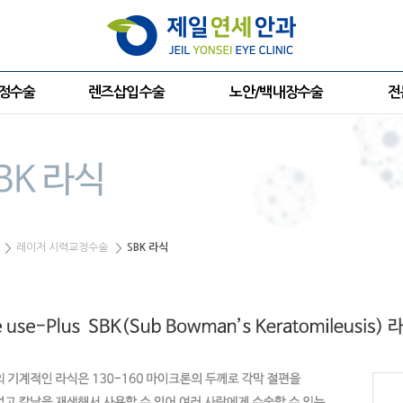
교정수술
렌즈삽입수술
노안/백내장수술
전
레이저 시력교정수술
SBK 라식