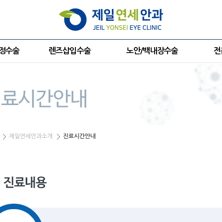
교정수술
렌즈삽입수술
노안/백내장수술
전
제일연세안과소개
진료시간안내