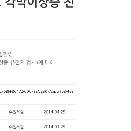
노 각막이상증 진
질환인
상증 유전자 검사)에 대해
6BFF8C1A6C0CFBEC8B0FA.jpg [0Bytes]
수원제일안과
2014-04-25
수원제일안과
2014-03-25